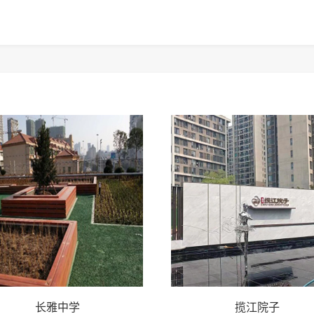
长雅中学
揽江院子